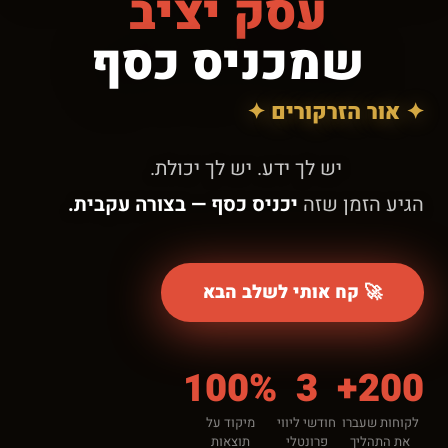
עסק יציב
שמכניס כסף
✦ אור הזרקורים ✦
יש לך ידע. יש לך יכולת.
הגיע הזמן שזה
יכניס כסף — בצורה עקבית.
🚀 קח אותי לשלב הבא
100%
3
200+
לקוחות שעברו
חודשי ליווי
מיקוד על
את התהליך
פרונטלי
תוצאות