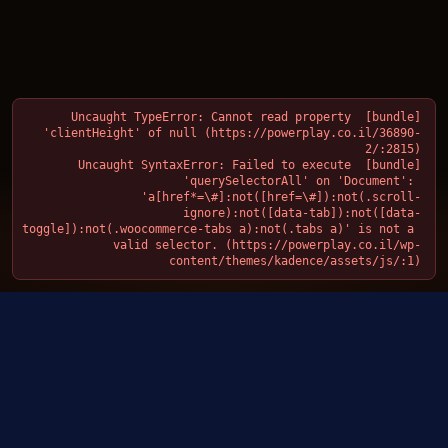
[bundle] Uncaught TypeError: Cannot read property 
'clientHeight' of null (https://powerplay.co.il/36890-
[bundle] Uncaught SyntaxError: Failed to execute 
'querySelectorAll' on 'Document': 
'a[href*=\#]:not([href=\#]):not(.scroll-
ignore):not([data-tab]):not([data-
toggle]):not(.woocommerce-tabs a):not(.tabs a)' is not a 
↓
valid selector. (https://powerplay.co.il/wp-
content/themes/kadence/assets/js/:1)
האתגר שאתה מכיר